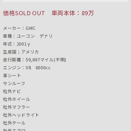
価格
SOLD OUT 車両本体：89万
メーカー：GMC
車種：ユーコン デナリ
年式：2001ｙ
生産国；アメリカ
走行距離：59,697マイル(不明)
エンジン：V8 6000cc
革シート
サンルーフ
社外ナビ
社外ホイール
社外マフラー
社外ヘッドライト
社外テール
社外エアロ