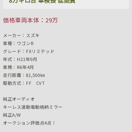
8万キロ台 車検長 低燃費
価格
車両本体：29万
メーカー：スズキ
車種：ワゴンR
グレード：FXリミテッド
年式：H21年9月
車検：R6年4月
走行距離：81,500㎞
駆動方式：FF CVT
純正オーディオ
キーレス連動電動格納ミラー
純正A/W
オークション評価点4点！