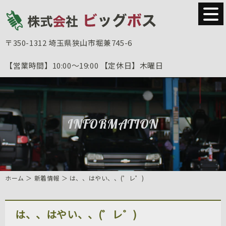
〒350-1312
埼玉県狭山市堀兼745-6
【営業時間】
10:00～19:00
【定休日】
木曜日
INFORMATION
ホーム
＞ 新着情報 ＞ は、、はやい、、(゜レ゜)
は、、はやい、、(゜レ゜)